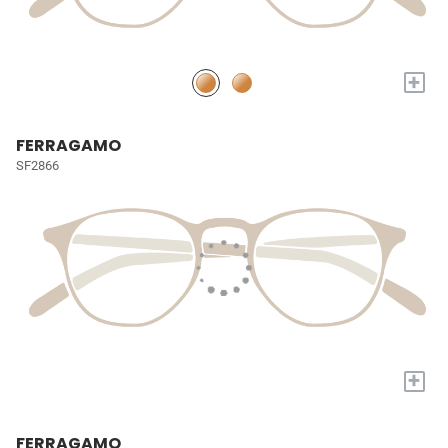
+
FERRAGAMO
SF2866
+
FERRAGAMO