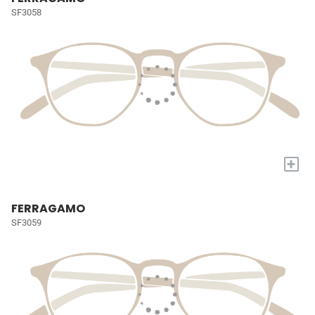
SF3058
+
FERRAGAMO
SF3059