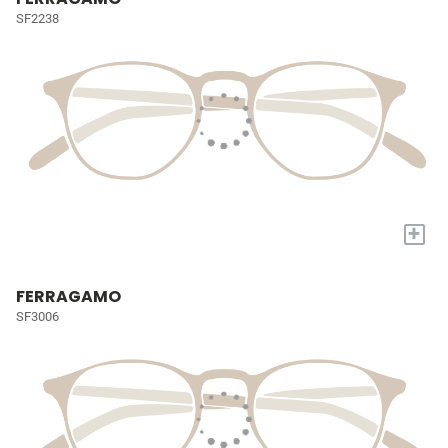
SF2238
+
FERRAGAMO
SF3006